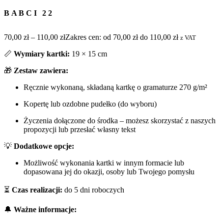
BABCI 22
70,00
zł
–
110,00
zł
Zakres cen: od 70,00 zł do 110,00 zł
z VAT
📏
Wymiary kartki:
19 × 15 cm
🎁
Zestaw zawiera:
Ręcznie wykonaną, składaną kartkę o gramaturze 270 g/m²
Kopertę lub ozdobne pudełko (do wyboru)
Życzenia dołączone do środka – możesz skorzystać z naszych
propozycji lub przesłać własny tekst
💡
Dodatkowe opcje:
Możliwość wykonania kartki w innym formacie lub
dopasowana jej do okazji, osoby lub Twojego pomysłu
⏳
Czas realizacji:
do 5 dni roboczych
🔔
Ważne informacje: