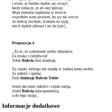
i wiem, że bardzo będzie się cieszyć,
kiedy zobaczy, że do niej śpieszę.
Moja babunia najlepsza w świecie,
wszystkim wam powiem, bo wy nie wiecie.
Ja babcię kocham, ściskam za szyję,
niech będzie zdrowa i sto lat żyje!
„
Propozycja 4
„
Za to, że codziennie siebie ofiarujesz,
Za troskę i cierpliwość
Tobie
Babciu
dziś dziękuję.
Za ciepło, którego nie znajdę w żadnej innej osobie.
Za miłość i opiekę
Dziś
dziękuję Babciu Tobie
!
Jesteś dla mnie miłości i ciepła ostoją.
Jesteś
Babcią
najwspanialszą,
a do tego moją!
„
Informacje dodatkowe