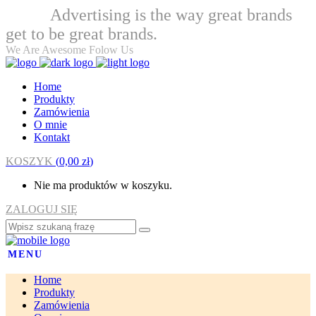
Advertising is the way great brands
Welcome
get to be great brands.
We Are Awesome Folow Us
Home
Produkty
Zamówienia
O mnie
Kontakt
KOSZYK
(
0,00
zł
)
Nie ma produktów w koszyku.
ZALOGUJ SIĘ
MENU
Home
Produkty
Zamówienia