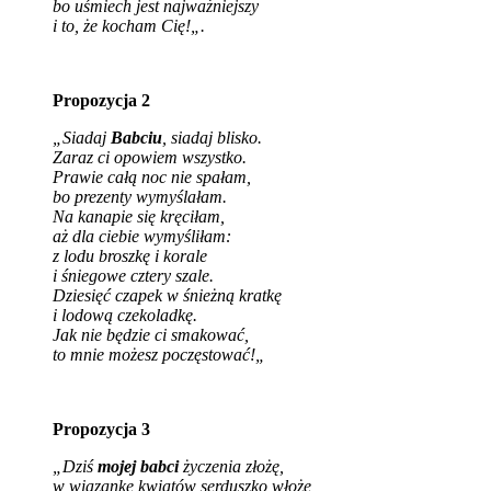
bo uśmiech jest najważniejszy
i to, że kocham Cię!
„.
Propozycja 2
„Siadaj
Babciu
, siadaj blisko.
Zaraz ci opowiem wszystko.
Prawie całą noc nie spałam,
bo prezenty wymyślałam.
Na kanapie się kręciłam,
aż dla ciebie wymyśliłam:
z lodu broszkę i korale
i śniegowe cztery szale.
Dziesięć czapek w śnieżną kratkę
i lodową czekoladkę.
Jak nie będzie ci smakować,
to mnie możesz poczęstować!
„
Propozycja 3
„Dziś
mojej babci
życzenia złożę,
w wiązankę kwiatów serduszko włożę