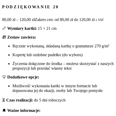
PODZIĘKOWANIE 20
80,00
zł
–
120,00
zł
Zakres cen: od 80,00 zł do 120,00 zł
z VAT
📏
Wymiary kartki:
15 × 21 cm
🎁
Zestaw zawiera:
Ręcznie wykonaną, składaną kartkę o gramaturze 270 g/m²
Kopertę lub ozdobne pudełko (do wyboru)
Życzenia dołączone do środka – możesz skorzystać z naszych
propozycji lub przesłać własny tekst
💡
Dodatkowe opcje:
Możliwość wykonania kartki w innym formacie lub
dopasowana jej do okazji, osoby lub Twojego pomysłu
⏳
Czas realizacji:
do 5 dni roboczych
🔔
Ważne informacje: