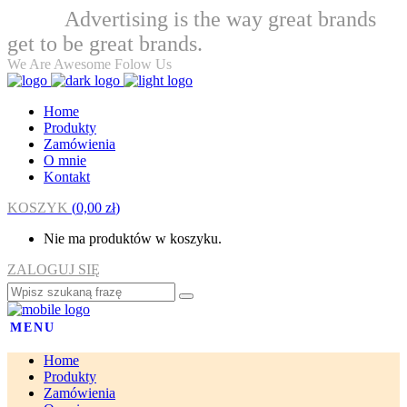
Advertising is the way great brands
Welcome
get to be great brands.
We Are Awesome Folow Us
Home
Produkty
Zamówienia
O mnie
Kontakt
KOSZYK
(
0,00
zł
)
Nie ma produktów w koszyku.
ZALOGUJ SIĘ
MENU
Home
Produkty
Zamówienia