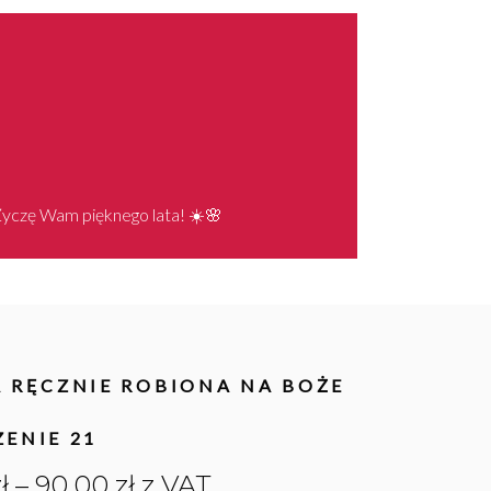
 Życzę Wam pięknego lata! ☀️🌸
 RĘCZNIE ROBIONA NA BOŻE
ENIE 21
Zakres
ł
–
90,00
zł
z VAT