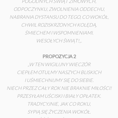
POGODNYCH ŚWIĄT ZIMOWYCH,
ODPOCZYNKU, ZWOLNIENIA ODDECHU,
NABRANIA DYSTANSU DO TEGO, CO WOKÓŁ,
CHWIL ROZISKRZONYCH KOLĘDĄ,
ŚMIECHEM I WSPOMNIENIAMI.
WESOŁYCH ŚWIĄT!
„.
PROPOZYCJA 2
„W TEN WIGILIJNY WIECZÓR
CIEPŁEM OTULMY NASZYCH BLISKICH
I UŚMIECHNIJMY SIĘ DO SIEBIE.
NIECH PRZEZ CAŁY ROK NIE BRAKNIE MIŁOŚCI!
PRZESYŁAM UŚCISKI I BIAŁY OPŁATEK.
TRADYCYJNIE, JAK CO ROKU,
SYPIĄ SIĘ ŻYCZENIA WOKÓŁ.