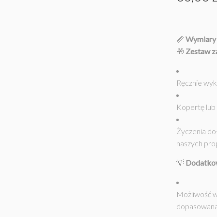
📏
Wymiary 
🎁
Zestaw z
Ręcznie wyk
Kopertę lub
Życzenia do
naszych prop
💡
Dodatkow
Możliwość w
dopasowana 