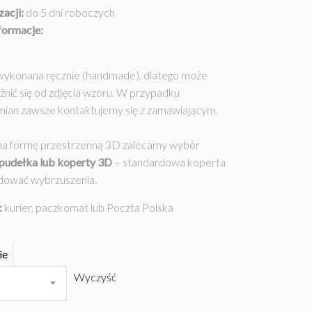
zacji:
do 5 dni roboczych
formacje:
 wykonana ręcznie (handmade), dlatego może
óżnić się od zdjęcia wzoru. W przypadku
mian zawsze kontaktujemy się z zamawiającym.
na formę przestrzenną 3D zalecamy wybór
pudełka
lub koperty 3D
– standardowa koperta
ować wybrzuszenia.
:
kurier, paczkomat lub Poczta Polska
ie
Wyczyść