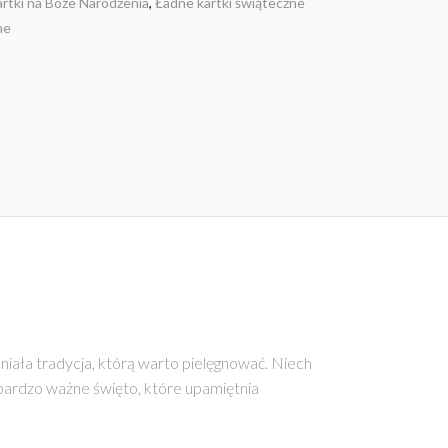
rtki na Boże Narodzenia
,
Ładne kartki świąteczne
ne
niała tradycja, którą warto pielęgnować. Niech
 bardzo ważne święto, które upamiętnia