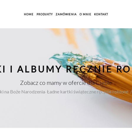
HOME
PRODUKTY
ZAMÓWIENIA
O MNIE
KONTAKT
I I ALBUMY RĘCZNIE R
Zobacz co mamy w ofercie dla Ciebie
,
ki na Boże Narodzenia
Ładne kartki świąteczne ręcznie robione