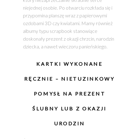
niejednej osobie. Po otwarciu rozkłada się i
przypomina planszę wraz z papierowymi
ozdobami 3D czy kwiatami. Mamy również
albumy typu scrapbook stanowiące
doskonały prezent z okazji chrzcin, narodzin
dziecka, a nawet wieczoru panieńskiego.
KARTKI WYKONANE
RĘCZNIE
– NIETUZINKOWY
POMYSŁ NA PREZENT
ŚLUBNY LUB Z OKAZJI
URODZIN