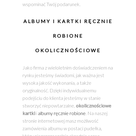
wspominać Twój podarunek.
ALBUMY I
KARTKI RĘCZNIE
ROBIONE
OKOLICZNOŚCIOWE
Jako firma z wieloletnim doświadczeniem na
rynku jesteśmy świadomi, jak ważna jest
wysoka jakość wykonania, a także
oryginalność. Dzięki indywidualnemu
podejściu do klienta jesteśmy w stanie
stworzyć niepowtarzalne,
okolicznościowe
kartki
i
albumy ręcznie robione
. Na naszej
stronie internetowej masz możliwość
zamówienia albumu w postaci pudełka,
który niezaprzeczalnie skradnie serce