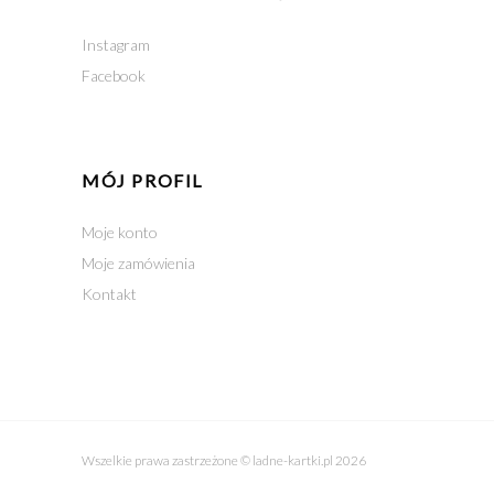
Instagram
Facebook
MÓJ PROFIL
Moje konto
Moje zamówienia
Kontakt
Wszelkie prawa zastrzeżone © ladne-kartki.pl 2026