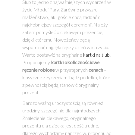
Ślub to jedno z najważniejszych wydarzeń w
życiu Młodej Pary. Zarówno przyszłe
małżeństwo, jak i goście chcą zadbać o
najdrobniejszy szczegół ceremonii. Należy
zatem pomyśleć o ciekawym prezencie,
dzięki któremu Nowożeńcy będą
wspominać najpiękniejszy dzień w ich życiu.
Warto postawić na oryginalne
kartki na ślub
.
Proponujemy
kartki
okolicznościowe
ręcznie robione
w przystępnych
cenach
–
klasyczne z życzeniami bądź pudełka, które
z pewnością będą stanowić oryginalny
prezent.
Bardzo ważną uroczystością są również
urodziny, szczególnie dla najmłodszych.
Znalezienie ciekawego, oryginalnego
prezentu dla dziecka jest dość trudne,
dlatego wychodzimy naprzeciw, proponując