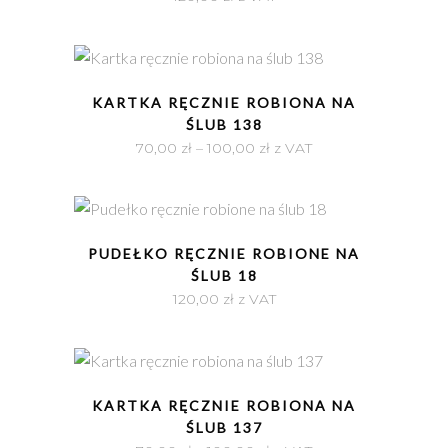
SZYBKI PODGLĄD
KARTKA RĘCZNIE ROBIONA NA
ŚLUB 138
Zakres
70,00
zł
–
100,00
zł
z VAT
cen:
od
70,00 zł
SZYBKI PODGLĄD
do
PUDEŁKO RĘCZNIE ROBIONE NA
100,00 zł
ŚLUB 18
120,00
zł
z VAT
SZYBKI PODGLĄD
KARTKA RĘCZNIE ROBIONA NA
ŚLUB 137