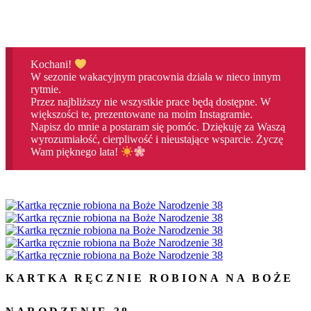
Kochani!
W sezonie wakacyjnym pracownia działa w nieco innym
rytmie.
Przez najbliższy nie wszystkie prace będą dostępne. W
większości te, prezentowane na moim Instagramie.
Napisz do mnie a postaram się pomóc. Dziękuję za Waszą
wyrozumiałość, cierpliwość i nieustające wsparcie. Życzę
Wam pięknego lata!
KARTKA RĘCZNIE ROBIONA NA BOŻE