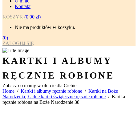
O mnie
Kontakt
KOSZYK
(
0,00
zł
)
Nie ma produktów w koszyku.
(
0
)
ZALOGUJ SIĘ
KARTKI I ALBUMY
RĘCZNIE ROBIONE
Zobacz co mamy w ofercie dla Ciebie
Home
/
Kartki i albumy ręcznie robione
/
Kartki na Boże
Narodzenia
,
Ładne kartki świąteczne ręcznie robione
/
Kartka
ręcznie robiona na Boże Narodzenie 38