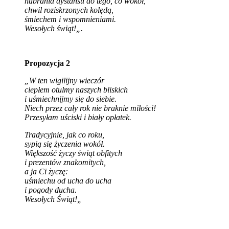
nabrania dystansu do tego, co wokół,
chwil roziskrzonych kolędą,
śmiechem i wspomnieniami.
Wesołych świąt!
„.
Propozycja 2
„W ten wigilijny wieczór
ciepłem otulmy naszych bliskich
i uśmiechnijmy się do siebie.
Niech przez cały rok nie braknie miłości!
Przesyłam uściski i biały opłatek.
Tradycyjnie, jak co roku,
sypią się życzenia wokół.
Większość życzy świąt obfitych
i prezentów znakomitych,
a ja Ci życzę:
uśmiechu od ucha do ucha
i pogody ducha.
Wesołych Świąt!
„