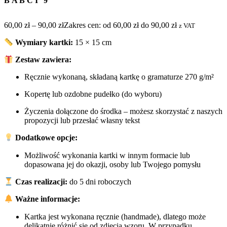
BABCI 9
60,00
zł
–
90,00
zł
Zakres cen: od 60,00 zł do 90,00 zł
z VAT
Wymiary kartki:
15 × 15 cm
Zestaw zawiera:
Ręcznie wykonaną, składaną kartkę o gramaturze 270 g/m²
Kopertę lub ozdobne pudełko (do wyboru)
Życzenia dołączone do środka – możesz skorzystać z naszych
propozycji lub przesłać własny tekst
Dodatkowe opcje:
Możliwość wykonania kartki w innym formacie lub
dopasowana jej do okazji, osoby lub Twojego pomysłu
Czas realizacji:
do 5 dni roboczych
Ważne informacje:
Kartka jest wykonana ręcznie (handmade), dlatego może
delikatnie różnić się od zdjęcia wzoru. W przypadku