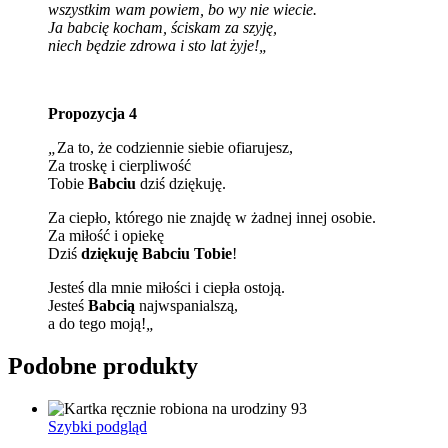
wszystkim wam powiem, bo wy nie wiecie.
Ja babcię kocham, ściskam za szyję,
niech będzie zdrowa i sto lat żyje!
„
Propozycja 4
„
Za to, że codziennie siebie ofiarujesz,
Za troskę i cierpliwość
Tobie
Babciu
dziś dziękuję.
Za ciepło, którego nie znajdę w żadnej innej osobie.
Za miłość i opiekę
Dziś
dziękuję Babciu Tobie
!
Jesteś dla mnie miłości i ciepła ostoją.
Jesteś
Babcią
najwspanialszą,
a do tego moją!
„
Podobne produkty
Szybki podgląd