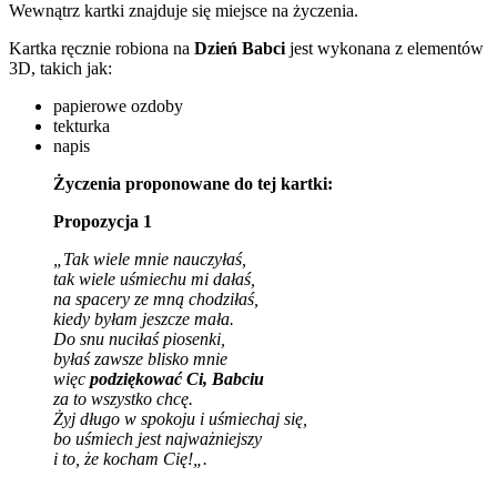
Wewnątrz kartki znajduje się miejsce na życzenia.
Kartka ręcznie robiona na
Dzień Babci
jest wykonana z elementów
3D, takich jak:
papierowe ozdoby
tekturka
napis
Życzenia proponowane do tej kartki:
Propozycja 1
„Tak wiele mnie nauczyłaś,
tak wiele uśmiechu mi dałaś,
na spacery ze mną chodziłaś,
kiedy byłam jeszcze mała.
Do snu nuciłaś piosenki,
byłaś zawsze blisko mnie
więc
podziękować Ci, Babciu
za to wszystko chcę.
Żyj długo w spokoju i uśmiechaj się,
bo uśmiech jest najważniejszy
i to, że kocham Cię!
„.