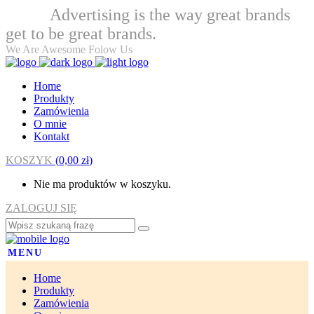
Advertising is the way great brands
Welcome
get to be great brands.
We Are Awesome Folow Us
Home
Produkty
Zamówienia
O mnie
Kontakt
KOSZYK
(
0,00
zł
)
Nie ma produktów w koszyku.
ZALOGUJ SIĘ
MENU
Home
Produkty
Zamówienia