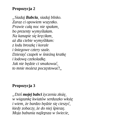
Propozycja 2
„Siadaj
Babciu
, siadaj blisko.
Zaraz ci opowiem wszystko.
Prawie całą noc nie spałam,
bo prezenty wymyślałam.
Na kanapie się kręciłam,
aż dla ciebie wymyśliłam:
z lodu broszkę i korale
i śniegowe cztery szale.
Dziesięć czapek w śnieżną kratkę
i lodową czekoladkę.
Jak nie będzie ci smakować,
to mnie możesz poczęstować!
„
Propozycja 3
„Dziś
mojej babci
życzenia złożę,
w wiązankę kwiatów serduszko włożę
i wiem, że bardzo będzie się cieszyć,
kiedy zobaczy, że do niej śpieszę.
Moja babunia najlepsza w świecie,