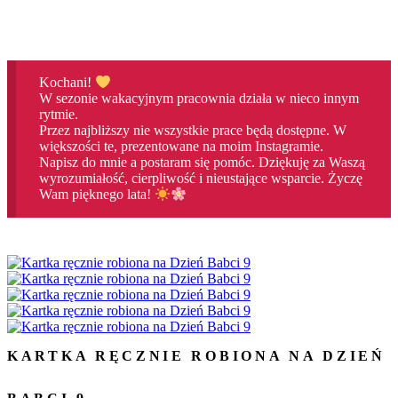
Kochani!
W sezonie wakacyjnym pracownia działa w nieco innym
rytmie.
Przez najbliższy nie wszystkie prace będą dostępne. W
większości te, prezentowane na moim Instagramie.
Napisz do mnie a postaram się pomóc. Dziękuję za Waszą
wyrozumiałość, cierpliwość i nieustające wsparcie. Życzę
Wam pięknego lata!
KARTKA RĘCZNIE ROBIONA NA DZIEŃ