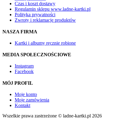
Czas i koszt dostawy
Regulamin sklepu www.ladne-kartki.pl
Polityka prywatności
Zwroty i reklamacje produktów
NASZA FIRMA
Kartki i albumy ręcznie robione
MEDIA SPOŁECZNOŚCIOWE
Instagram
Facebook
MÓJ PROFIL
Moje konto
Moje zamówienia
Kontakt
Wszelkie prawa zastrzeżone © ladne-kartki.pl 2026