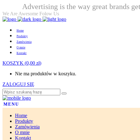
Advertising is the way great brands get
Welcome
We Are Awesome Folow Us
Home
Produkty
Zamówienia
O mnie
Kontakt
KOSZYK
(
0,00
zł
)
Nie ma produktów w koszyku.
ZALOGUJ SIĘ
MENU
Home
Produkty
Zamówienia
O mnie
Kontakt