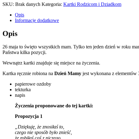
SKU:
Brak danych
Kategoria:
Kartki Rodzicom i Dziadkom
Opis
Informacje dodatkowe
Opis
26 maja to święto wszystkich mam. Tylko ten jeden dzień w roku m
Państwa kilka pozycji.
Wewnątrz kartki znajduje się miejsce na życzenia.
Kartka ręcznie robiona na
Dzień Mamy
jest wykonana z elementów 3
papierowe ozdoby
tekturka
napis
Życzenia proponowane do tej kartki:
Propozycja 1
„Dziękuję, że znosiłaś to,
czego nie sposób było znieść,
że robiłaś coś z niczego,