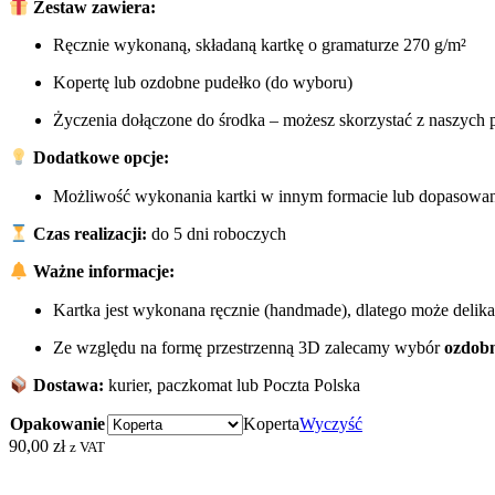
Zestaw zawiera:
Ręcznie wykonaną, składaną kartkę o gramaturze 270 g/m²
Kopertę lub ozdobne pudełko (do wyboru)
Życzenia dołączone do środka – możesz skorzystać z naszych p
Dodatkowe opcje:
Możliwość wykonania kartki w innym formacie lub dopasowana
Czas realizacji:
do 5 dni roboczych
Ważne informacje:
Kartka jest wykonana ręcznie (handmade), dlatego może delik
Ze względu na formę przestrzenną 3D zalecamy wybór
ozdob
Dostawa:
kurier, paczkomat lub Poczta Polska
Opakowanie
Koperta
Wyczyść
90,00
zł
z VAT