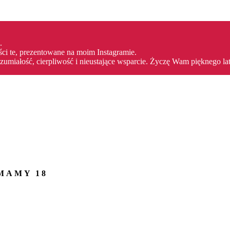
.
ści te, prezentowane na moim Instagramie.
umiałość, cierpliwość i nieustające wsparcie. Życzę Wam pięknego la
MAMY 18