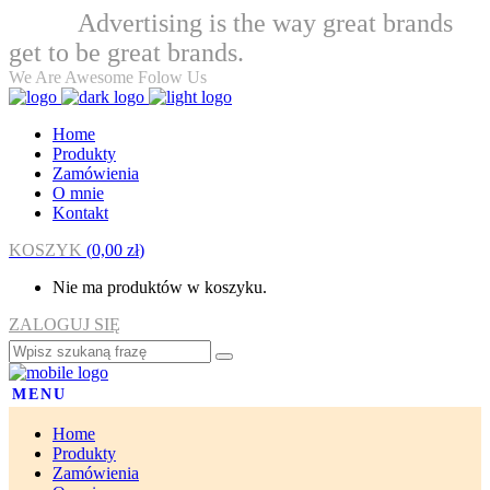
Advertising is the way great brands
Welcome
get to be great brands.
We Are Awesome Folow Us
Home
Produkty
Zamówienia
O mnie
Kontakt
KOSZYK
(
0,00
zł
)
Nie ma produktów w koszyku.
ZALOGUJ SIĘ
MENU
Home
Produkty
Zamówienia