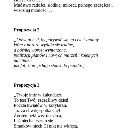
Mnóstwo radości, słodkiej miłości, pełnego szczęścia i
wiecznej młodości.
„.
Propozycja 2
„Odwagi i sił, by porywać się na cele i zmiany,
które z pozoru wydają się trudne,
a później wprost wymarzone,
realizacji planów i nowych marzeń i kolejnych
natchnień
jak fal, które pchają statek do przodu.
„
Propozycja 3
„
Twoje imię w kalendarzu,
To jest Twój szczęśliwy dzień,
Poczta kwiatów w korytarzu,
Już za chwilę spotka Cię!
Życzeń pęki weź do serca,
I uśmiechaj często się…
Smutków niech Ci nikt nie wkręca,