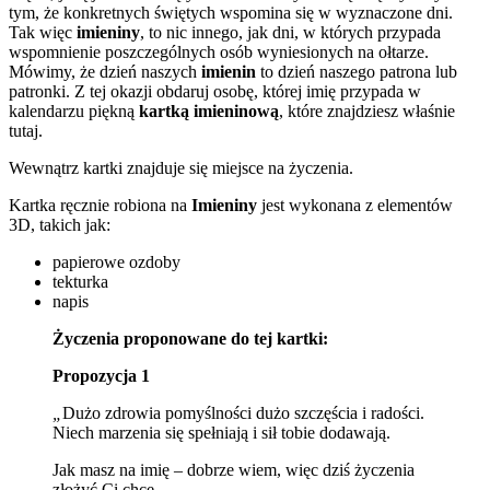
tym, że konkretnych świętych wspomina się w wyznaczone dni.
Tak więc
imieniny
, to nic innego, jak dni, w których przypada
wspomnienie poszczególnych osób wyniesionych na ołtarze.
Mówimy, że dzień naszych
imienin
to dzień naszego patrona lub
patronki. Z tej okazji obdaruj osobę, której imię przypada w
kalendarzu piękną
kartką imieninową
, które znajdziesz właśnie
tutaj.
Wewnątrz kartki znajduje się miejsce na życzenia.
Kartka ręcznie robiona na
Imieniny
jest wykonana z elementów
3D, takich jak:
papierowe ozdoby
tekturka
napis
Życzenia proponowane do tej kartki:
Propozycja 1
„
Dużo zdrowia pomyślności dużo szczęścia i radości.
Niech marzenia się spełniają i sił tobie dodawają.
Jak masz na imię – dobrze wiem, więc dziś życzenia
złożyć Ci chcę.