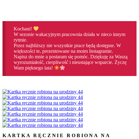
Kochani!
W sezonie wakacyjnym pracownia działa w nieco innym
rytmie.
Przez najbliższy nie wszystkie prace będą dostępne. W
większości te, prezentowane na moim Instagramie.
Napisz do mnie a postaram się pomóc. Dziękuję za Waszą
wyrozumiałość, cierpliwość i nieustające wsparcie. Życzę
Wam pięknego lata!
KARTKA RĘCZNIE ROBIONA NA