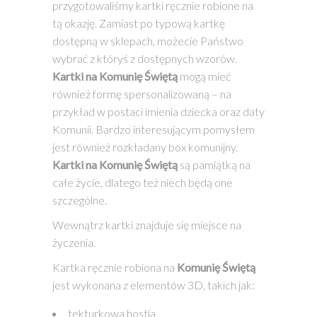
przygotowaliśmy kartki ręcznie robione na
tą okazję. Zamiast po typową kartkę
dostępną w sklepach, możecie Państwo
wybrać z któryś z dostępnych wzorów.
Kartki na Komunię Świętą
mogą mieć
również formę spersonalizowaną – na
przykład w postaci imienia dziecka oraz daty
Komunii. Bardzo interesującym pomysłem
jest również rozkładany box komunijny.
Kartki na Komunię Świętą
są pamiątką na
całe życie, dlatego też niech będą one
szczególne.
Wewnątrz kartki znajduje się miejsce na
życzenia.
Kartka ręcznie robiona na
Komunię Świętą
jest wykonana z elementów 3D, takich jak:
tekturkowa hostia