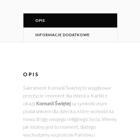
OPIS
INFORMACJE DODATKOWE
OPIS
Sakrament Komunii Świętej to wyjątkowe
przeżycie i moment dla dziecka. Kartki z
okazji
Komunii Świętej
są symbolicznym
podarunkiem dla dziecka, które wchodzi na
nową drogę swojego religijnego życia. Wiemy
jak istotny jest to moment, dlatego
wychodzimy na przeciw Państwu i