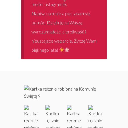
9
moim Instagramie.
Napisz do mnie a postaram się
pomóc. Dziękuję za Waszą
wyrozumiałość, cierpliwość i
nieustające wsparcie. Życzę Wam
pięknego lata!