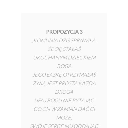
PROPOZYCJA 3
„KOMUNIA DZIŚ SPRAWIŁA,
ŻE SIĘ STAŁAŚ
UKOCHANYM DZIECKIEM
BOGA
JEGO ŁASKĘ OTRZYMAŁAŚ
Z NIĄ JEST PROSTA KAŻDA
DROGA
UFAJ BOGU NIE PYTAJĄC
CO ON W ZAMIAN DAĆ CI
MOŻE,
SWOJE SERCE MU ODDAJĄC