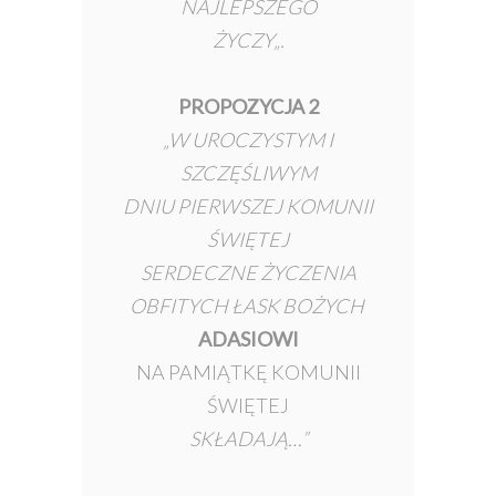
NAJLEPSZEGO
ŻYCZY
„.
PROPOZYCJA 2
„W UROCZYSTYM I
SZCZĘŚLIWYM
DNIU PIERWSZEJ KOMUNII
ŚWIĘTEJ
SERDECZNE ŻYCZENIA
OBFITYCH ŁASK BOŻYCH
ADASIOWI
NA PAMIĄTKĘ KOMUNII
ŚWIĘTEJ
SKŁADAJĄ…”