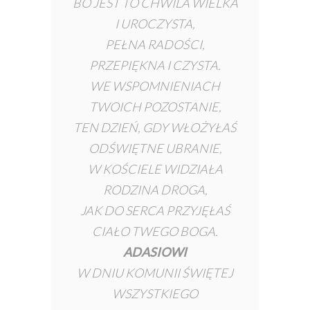
BO JEST TO CHWILA WIELKA
I UROCZYSTA,
PEŁNA RADOŚCI,
PRZEPIĘKNA I CZYSTA.
WE WSPOMNIENIACH
TWOICH POZOSTANIE,
TEN DZIEŃ, GDY WŁOŻYŁAŚ
ODŚWIĘTNE UBRANIE,
W KOŚCIELE WIDZIAŁA
RODZINA DROGA,
JAK DO SERCA PRZYJĘŁAŚ
CIAŁO TWEGO BOGA.
ADASIOWI
W DNIU KOMUNII ŚWIĘTEJ
WSZYSTKIEGO