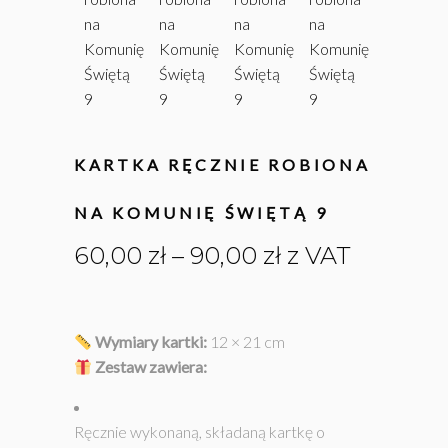
KARTKA RĘCZNIE ROBIONA
NA KOMUNIĘ ŚWIĘTĄ 9
Zakres
60,00
zł
–
90,00
zł
z VAT
cen:
od
60,00 zł
Wymiary kartki:
12 × 21 cm
do
Zestaw zawiera:
90,00 zł
Ręcznie wykonaną, składaną kartkę o