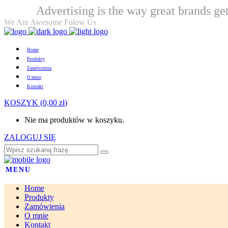
Advertising is the way great brands get
Welcome
We Are Awesome Folow Us
Home
Produkty
Zamówienia
O mnie
Kontakt
KOSZYK
(
0,00
zł
)
Nie ma produktów w koszyku.
ZALOGUJ SIĘ
MENU
Home
Produkty
Zamówienia
O mnie
Kontakt