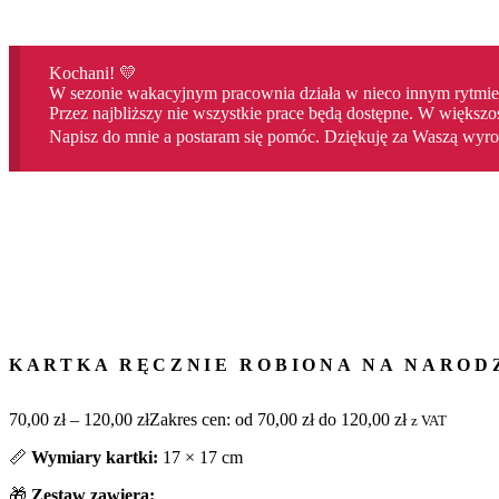
Kochani! 💛
W sezonie wakacyjnym pracownia działa w nieco innym rytmie
Przez najbliższy nie wszystkie prace będą dostępne. W większo
Napisz do mnie a postaram się pomóc. Dziękuję za Waszą wyroz
KARTKA RĘCZNIE ROBIONA NA NARODZ
70,00
zł
–
120,00
zł
Zakres cen: od 70,00 zł do 120,00 zł
z VAT
📏
Wymiary kartki:
17 × 17 cm
🎁
Zestaw zawiera: