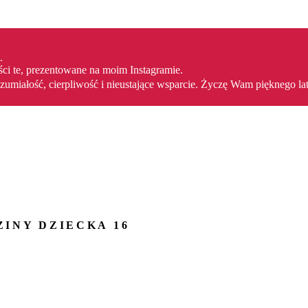
.
ści te, prezentowane na moim Instagramie.
umiałość, cierpliwość i nieustające wsparcie. Życzę Wam pięknego la
INY DZIECKA 16