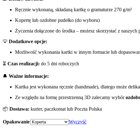
Ręcznie wykonaną, składaną kartkę o gramaturze 270 g/m²
Kopertę lub ozdobne pudełko (do wyboru)
Życzenia dołączone do środka – możesz skorzystać z naszych p
💡
Dodatkowe opcje:
Możliwość wykonania kartki w innym formacie lub dopasowana
⏳
Czas realizacji:
do 5 dni roboczych
🔔
Ważne informacje:
Kartka jest wykonana ręcznie (handmade), dlatego może delik
Ze względu na formę przestrzenną 3D zalecamy wybór
ozdob
📦
Dostawa:
kurier, paczkomat lub Poczta Polska
Opakowanie
Wyczyść