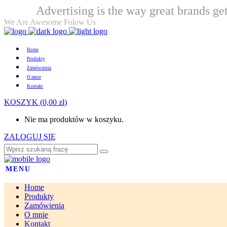
Advertising is the way great brands get
Welcome
We Are Awesome Folow Us
Home
Produkty
Zamówienia
O mnie
Kontakt
KOSZYK
(
0,00
zł
)
Nie ma produktów w koszyku.
ZALOGUJ SIĘ
MENU
Home
Produkty
Zamówienia
O mnie
Kontakt