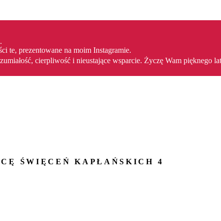
.
ści te, prezentowane na moim Instagramie.
umiałość, cierpliwość i nieustające wsparcie. Życzę Wam pięknego la
ICĘ ŚWIĘCEŃ KAPŁAŃSKICH 4