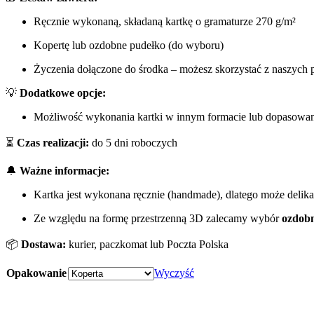
Ręcznie wykonaną, składaną kartkę o gramaturze 270 g/m²
Kopertę lub ozdobne pudełko (do wyboru)
Życzenia dołączone do środka – możesz skorzystać z naszych p
💡
Dodatkowe opcje:
Możliwość wykonania kartki w innym formacie lub dopasowana
⏳
Czas realizacji:
do 5 dni roboczych
🔔
Ważne informacje:
Kartka jest wykonana ręcznie (handmade), dlatego może delik
Ze względu na formę przestrzenną 3D zalecamy wybór
ozdob
📦
Dostawa:
kurier, paczkomat lub Poczta Polska
Opakowanie
Wyczyść