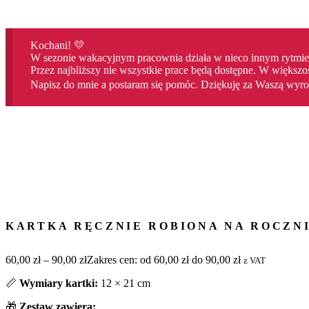
Kochani! 💛
W sezonie wakacyjnym pracownia działa w nieco innym rytmie
Przez najbliższy nie wszystkie prace będą dostępne. W większo
Napisz do mnie a postaram się pomóc. Dziękuję za Waszą wyroz
KARTKA RĘCZNIE ROBIONA NA ROCZN
60,00
zł
–
90,00
zł
Zakres cen: od 60,00 zł do 90,00 zł
z VAT
📏
Wymiary kartki:
12 × 21 cm
🎁
Zestaw zawiera: