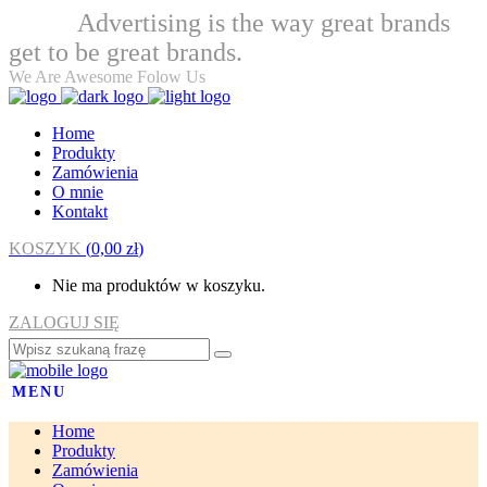
Advertising is the way great brands
Welcome
get to be great brands.
We Are Awesome Folow Us
Home
Produkty
Zamówienia
O mnie
Kontakt
KOSZYK
(
0,00
zł
)
Nie ma produktów w koszyku.
ZALOGUJ SIĘ
MENU
Home
Produkty
Zamówienia