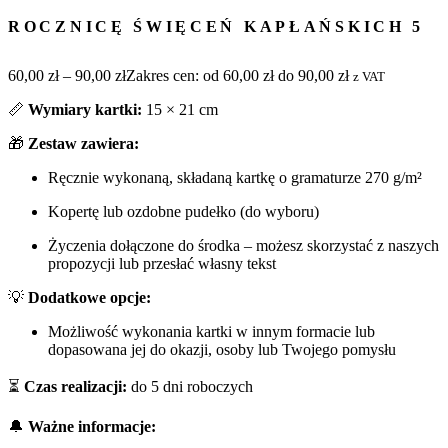
ROCZNICĘ ŚWIĘCEŃ KAPŁAŃSKICH 5
60,00
zł
–
90,00
zł
Zakres cen: od 60,00 zł do 90,00 zł
z VAT
📏
Wymiary kartki:
15 × 21 cm
🎁
Zestaw zawiera:
Ręcznie wykonaną, składaną kartkę o gramaturze 270 g/m²
Kopertę lub ozdobne pudełko (do wyboru)
Życzenia dołączone do środka – możesz skorzystać z naszych
propozycji lub przesłać własny tekst
💡
Dodatkowe opcje:
Możliwość wykonania kartki w innym formacie lub
dopasowana jej do okazji, osoby lub Twojego pomysłu
⏳
Czas realizacji:
do 5 dni roboczych
🔔
Ważne informacje: