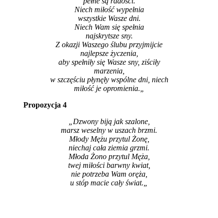
pełne są radości.
Niech miłość wypełnia
wszystkie Wasze dni.
Niech Wam się spełnia
najskrytsze sny.
Z okazji Waszego ślubu przyjmijcie
najlepsze życzenia,
aby spełniły się Wasze sny, ziściły
marzenia,
w szczęściu płynęły wspólne dni, niech
miłość je opromienia.
„
Propozycja 4
„Dzwony biją jak szalone,
marsz weselny w uszach brzmi.
Młody Mężu przytul Żonę,
niechaj cała ziemia grzmi.
Młoda Żono przytul Męża,
twej miłości barwny kwiat,
nie potrzeba Wam oręża,
u stóp macie cały świat.
„