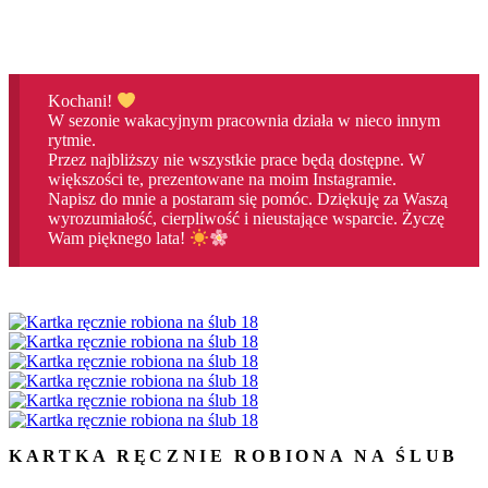
Kochani!
W sezonie wakacyjnym pracownia działa w nieco innym
rytmie.
Przez najbliższy nie wszystkie prace będą dostępne. W
większości te, prezentowane na moim Instagramie.
Napisz do mnie a postaram się pomóc. Dziękuję za Waszą
wyrozumiałość, cierpliwość i nieustające wsparcie. Życzę
Wam pięknego lata!
KARTKA RĘCZNIE ROBIONA NA ŚLUB