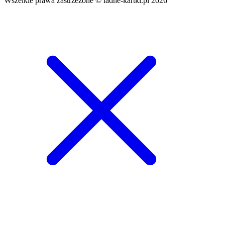
Wszelkie prawa zastrzeżone © ladne-kartki.pl 2026