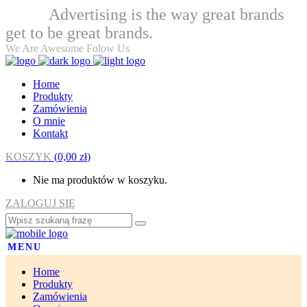
Advertising is the way great brands
Welcome
get to be great brands.
We Are Awesome Folow Us
Home
Produkty
Zamówienia
O mnie
Kontakt
KOSZYK
(
0,00
zł
)
Nie ma produktów w koszyku.
ZALOGUJ SIĘ
MENU
Home
Produkty
Zamówienia