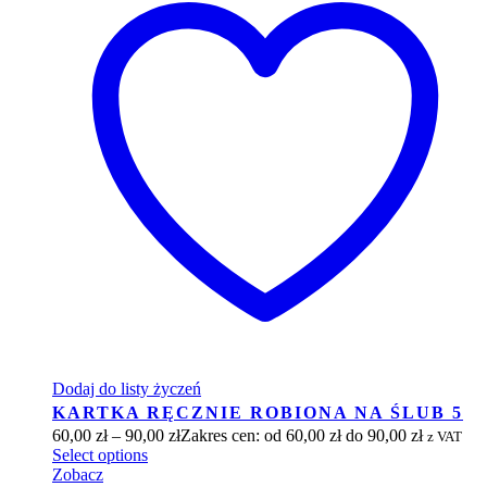
Dodaj do listy życzeń
KARTKA RĘCZNIE ROBIONA NA ŚLUB 5
60,00
zł
–
90,00
zł
Zakres cen: od 60,00 zł do 90,00 zł
z VAT
Select options
Zobacz