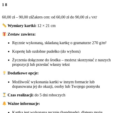
18
60,00
zł
–
90,00
zł
Zakres cen: od 60,00 zł do 90,00 zł
z VAT
Wymiary kartki:
12 × 21 cm
Zestaw zawiera:
Ręcznie wykonaną, składaną kartkę o gramaturze 270 g/m²
Kopertę lub ozdobne pudełko (do wyboru)
Życzenia dołączone do środka – możesz skorzystać z naszych
propozycji lub przesłać własny tekst
Dodatkowe opcje:
Możliwość wykonania kartki w innym formacie lub
dopasowana jej do okazji, osoby lub Twojego pomysłu
Czas realizacji:
do 5 dni roboczych
Ważne informacje:
Kartka jest wykonana ręcznie (handmade), dlatego może