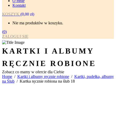
O mnie
Kontakt
KOSZYK
(
0,00
zł
)
Nie ma produktów w koszyku.
(
0
)
ZALOGUJ SIĘ
KARTKI I ALBUMY
RĘCZNIE ROBIONE
Zobacz co mamy w ofercie dla Ciebie
Home
/
Kartki i albumy ręcznie robione
/
Kartki, pudełka, albumy
na Ślub
/
Kartka ręcznie robiona na ślub 18