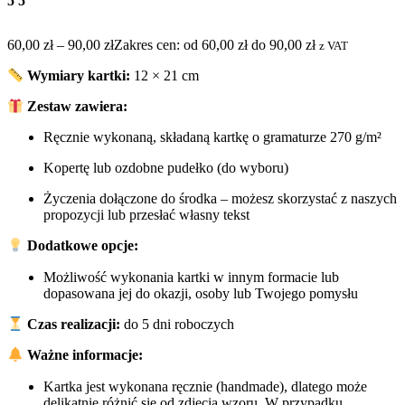
55
60,00
zł
–
90,00
zł
Zakres cen: od 60,00 zł do 90,00 zł
z VAT
Wymiary kartki:
12 × 21 cm
Zestaw zawiera:
Ręcznie wykonaną, składaną kartkę o gramaturze 270 g/m²
Kopertę lub ozdobne pudełko (do wyboru)
Życzenia dołączone do środka – możesz skorzystać z naszych
propozycji lub przesłać własny tekst
Dodatkowe opcje:
Możliwość wykonania kartki w innym formacie lub
dopasowana jej do okazji, osoby lub Twojego pomysłu
Czas realizacji:
do 5 dni roboczych
Ważne informacje:
Kartka jest wykonana ręcznie (handmade), dlatego może
delikatnie różnić się od zdjęcia wzoru. W przypadku