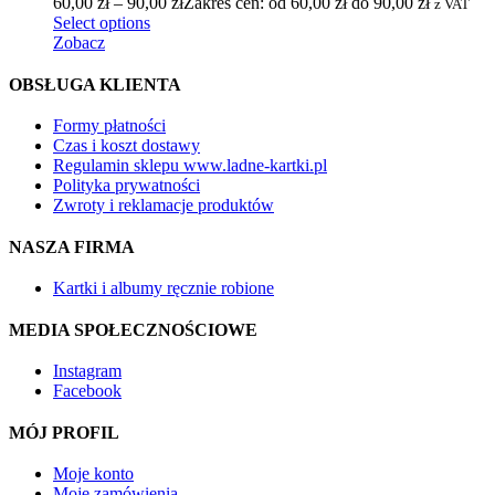
60,00
zł
–
90,00
zł
Zakres cen: od 60,00 zł do 90,00 zł
z VAT
Select options
Zobacz
OBSŁUGA KLIENTA
Formy płatności
Czas i koszt dostawy
Regulamin sklepu www.ladne-kartki.pl
Polityka prywatności
Zwroty i reklamacje produktów
NASZA FIRMA
Kartki i albumy ręcznie robione
MEDIA SPOŁECZNOŚCIOWE
Instagram
Facebook
MÓJ PROFIL
Moje konto
Moje zamówienia