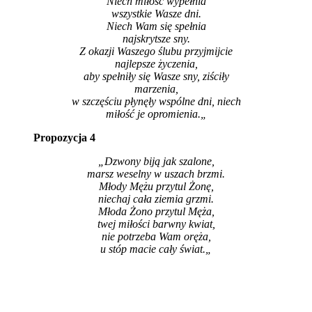
Niech miłość wypełnia
wszystkie Wasze dni.
Niech Wam się spełnia
najskrytsze sny.
Z okazji Waszego ślubu przyjmijcie
najlepsze życzenia,
aby spełniły się Wasze sny, ziściły
marzenia,
w szczęściu płynęły wspólne dni, niech
miłość je opromienia.
„
Propozycja 4
„Dzwony biją jak szalone,
marsz weselny w uszach brzmi.
Młody Mężu przytul Żonę,
niechaj cała ziemia grzmi.
Młoda Żono przytul Męża,
twej miłości barwny kwiat,
nie potrzeba Wam oręża,
u stóp macie cały świat.
„