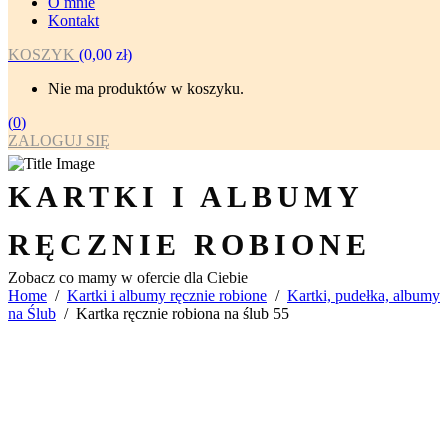
O mnie
Kontakt
KOSZYK
(
0,00
zł
)
Nie ma produktów w koszyku.
(
0
)
ZALOGUJ SIĘ
KARTKI I ALBUMY
RĘCZNIE ROBIONE
Zobacz co mamy w ofercie dla Ciebie
Home
/
Kartki i albumy ręcznie robione
/
Kartki, pudełka, albumy
na Ślub
/
Kartka ręcznie robiona na ślub 55