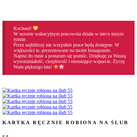
Kochani!
W sezonie wakacyjnym pracownia działa w nieco innym
rytmie.
Przez najbliższy nie wszystkie prace będą dostępne. W
większości te, prezentowane na moim Instagramie.
Napisz do mnie a postaram się pomóc. Dziękuję za Waszą
wyrozumiałość, cierpliwość i nieustające wsparcie. Życzę
Wam pięknego lata!
KARTKA RĘCZNIE ROBIONA NA ŚLUB