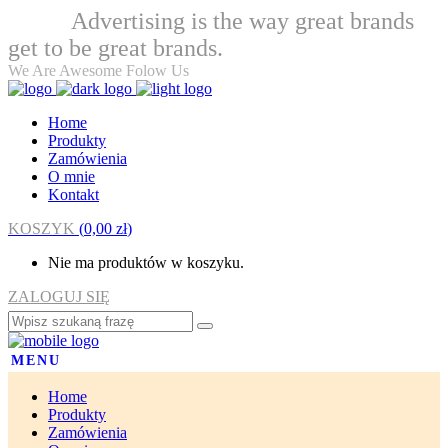
Advertising is the way great brands
Welcome
get to be great brands.
We Are Awesome Folow Us
Home
Produkty
Zamówienia
O mnie
Kontakt
KOSZYK
(
0,00
zł
)
Nie ma produktów w koszyku.
ZALOGUJ SIĘ
MENU
Home
Produkty
Zamówienia