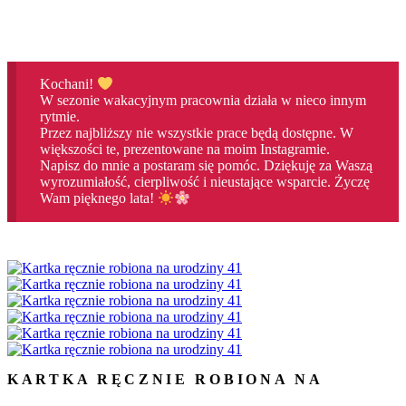
Kochani!
W sezonie wakacyjnym pracownia działa w nieco innym
rytmie.
Przez najbliższy nie wszystkie prace będą dostępne. W
większości te, prezentowane na moim Instagramie.
Napisz do mnie a postaram się pomóc. Dziękuję za Waszą
wyrozumiałość, cierpliwość i nieustające wsparcie. Życzę
Wam pięknego lata!
KARTKA RĘCZNIE ROBIONA NA