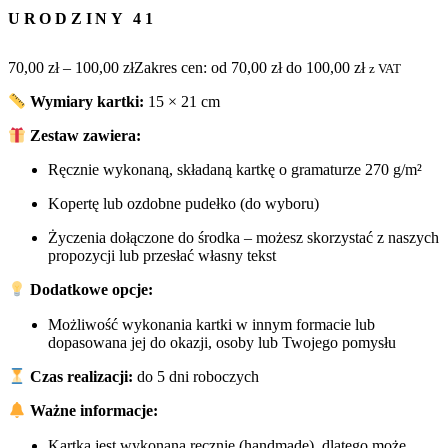
URODZINY 41
70,00
zł
–
100,00
zł
Zakres cen: od 70,00 zł do 100,00 zł
z VAT
Wymiary kartki:
15 × 21 cm
Zestaw zawiera:
Ręcznie wykonaną, składaną kartkę o gramaturze 270 g/m²
Kopertę lub ozdobne pudełko (do wyboru)
Życzenia dołączone do środka – możesz skorzystać z naszych
propozycji lub przesłać własny tekst
Dodatkowe opcje:
Możliwość wykonania kartki w innym formacie lub
dopasowana jej do okazji, osoby lub Twojego pomysłu
Czas realizacji:
do 5 dni roboczych
Ważne informacje:
Kartka jest wykonana ręcznie (handmade), dlatego może