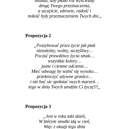
smutku, aby płatki róż wyścielały
drogę Twego przeznaczenia,
a szczęście, zdrowie, radość i
miłość były przeznaczeniem Twych dni.
„
Propozycja 2
„Poszybować przez życie jak ptak
niezależny, wolny, szczęśliwy…
Poczuć prawdziwy życia smak…
wszystkie kolory…
jasne i ciemne odcienie…
Mieć odwagę by wzbić się wysoko…
przekroczyć sztywne granice…
i nie bać sie spełniać swych marzeń…
tego w dniu Twych urodzin Ci życzę!!!
„
Propozycja 3
„Jest w roku taki dzień,
W którym smutki idą w cień,
Więc z okazji tego dnia