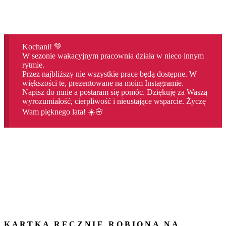
Kochani! 💛
W sezonie wakacyjnym pracownia działa w nieco innym
rytmie.
Przez najbliższy nie wszystkie prace będą dostępne. W
większości te, prezentowane na moim Instagramie.
Napisz do mnie a postaram się pomóc. Dziękuję za Waszą
wyrozumiałość, cierpliwość i nieustające wsparcie. Życzę
Wam pięknego lata! ☀️🌸
KARTKA RĘCZNIE ROBIONA NA