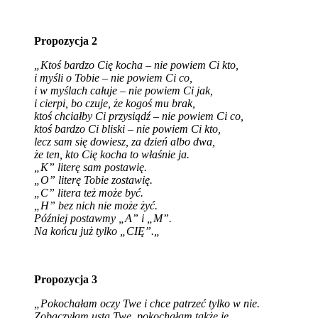
Propozycja 2
„Ktoś bardzo Cię kocha – nie powiem Ci kto,
i myśli o Tobie – nie powiem Ci co,
i w myślach całuje – nie powiem Ci jak,
i cierpi, bo czuje, że kogoś mu brak,
ktoś chciałby Ci przysiądź – nie powiem Ci co,
ktoś bardzo Ci bliski – nie powiem Ci kto,
lecz sam się dowiesz, za dzień albo dwa,
że ten, kto Cię kocha to właśnie ja.
„K” literę sam postawię.
„O” literę Tobie zostawię.
„C” litera też może być.
„H” bez nich nie może żyć.
Później postawmy „A” i „M”.
Na końcu już tylko „CIĘ”.
„
Propozycja 3
„Pokochałam oczy Twe i chce patrzeć tylko w nie.
Zobaczyłam usta Twe, pokochałam także je.