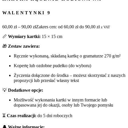
WALENTYNKI 9
60,00
zł
–
90,00
zł
Zakres cen: od 60,00 zł do 90,00 zł
z VAT
📏
Wymiary kartki:
15 × 15 cm
🎁
Zestaw zawiera:
Ręcznie wykonaną, składaną kartkę o gramaturze 270 g/m²
Kopertę lub ozdobne pudełko (do wyboru)
Życzenia dołączone do środka – możesz skorzystać z naszych
propozycji lub przesłać własny tekst
💡
Dodatkowe opcje:
Możliwość wykonania kartki w innym formacie lub
dopasowana jej do okazji, osoby lub Twojego pomysłu
⏳
Czas realizacji:
do 5 dni roboczych
🔔
Ważne informacje: