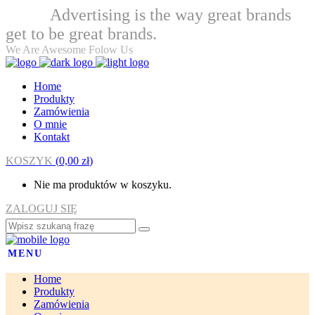
Advertising is the way great brands
Welcome
get to be great brands.
We Are Awesome Folow Us
Home
Produkty
Zamówienia
O mnie
Kontakt
KOSZYK
(
0,00
zł
)
Nie ma produktów w koszyku.
ZALOGUJ SIĘ
MENU
Home
Produkty
Zamówienia