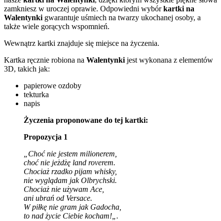
zamkniesz w uroczej oprawie. Odpowiedni wybór
kartki na
Walentynki
gwarantuje uśmiech na twarzy ukochanej osoby, a
także wiele gorących wspomnień.
Wewnątrz kartki znajduje się miejsce na życzenia.
Kartka ręcznie robiona na
Walentynki
jest wykonana z elementów
3D, takich jak:
papierowe ozdoby
tekturka
napis
Życzenia proponowane do tej kartki:
Propozycja 1
„Choć nie jestem milionerem,
choć nie jeżdżę land roverem.
Chociaż rzadko pijam whisky,
nie wyglądam jak Olbrychski.
Chociaż nie używam Ace,
ani ubrań od Versace.
W piłkę nie gram jak Gadocha,
to nad życie Ciebie kocham!
„.