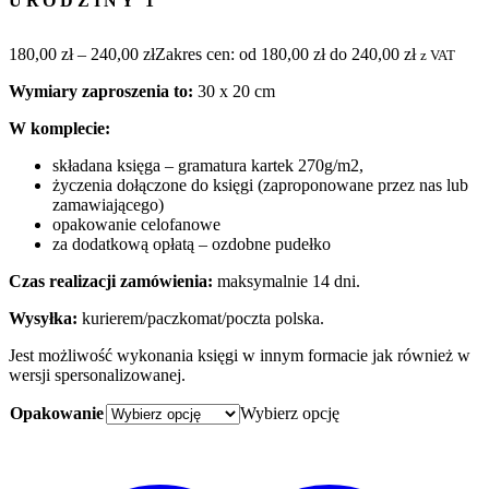
URODZINY 1
180,00
zł
–
240,00
zł
Zakres cen: od 180,00 zł do 240,00 zł
z VAT
Wymiary zaproszenia to:
30 x 20 cm
W komplecie:
składana księga – gramatura kartek 270g/m2,
życzenia dołączone do księgi (zaproponowane przez nas lub
zamawiającego)
opakowanie celofanowe
za dodatkową opłatą – ozdobne pudełko
Czas realizacji zamówienia:
maksymalnie 14 dni.
Wysyłka:
kurierem/paczkomat/poczta polska.
Jest możliwość wykonania księgi w innym formacie jak również w
wersji spersonalizowanej.
Opakowanie
Wybierz opcję