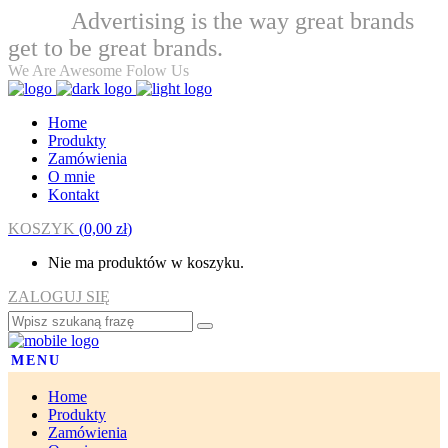
Advertising is the way great brands
Welcome
get to be great brands.
We Are Awesome Folow Us
Home
Produkty
Zamówienia
O mnie
Kontakt
KOSZYK
(
0,00
zł
)
Nie ma produktów w koszyku.
ZALOGUJ SIĘ
MENU
Home
Produkty
Zamówienia