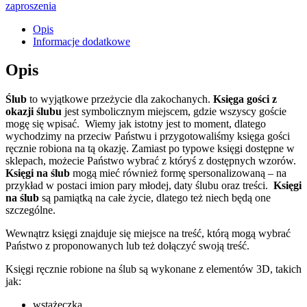
zaproszenia
Opis
Informacje dodatkowe
Opis
Ślub
to wyjątkowe przeżycie dla zakochanych.
Księga gości z
okazji ślubu
jest symbolicznym miejscem, gdzie wszyscy goście
mogę się wpisać. Wiemy jak istotny jest to moment, dlatego
wychodzimy na przeciw Państwu i przygotowaliśmy księga gości
ręcznie robiona na tą okazję. Zamiast po typowe księgi dostępne w
sklepach, możecie Państwo wybrać z któryś z dostępnych wzorów.
Księgi na ślub
mogą mieć również formę spersonalizowaną – na
przykład w postaci imion pary młodej, daty ślubu oraz treści.
Księgi
na ślub
są pamiątką na całe życie, dlatego też niech będą one
szczególne.
Wewnątrz księgi znajduje się miejsce na treść, którą mogą wybrać
Państwo z proponowanych lub też dołączyć swoją treść.
Księgi ręcznie robione na ślub są wykonane z elementów 3D, takich
jak:
wstążeczka