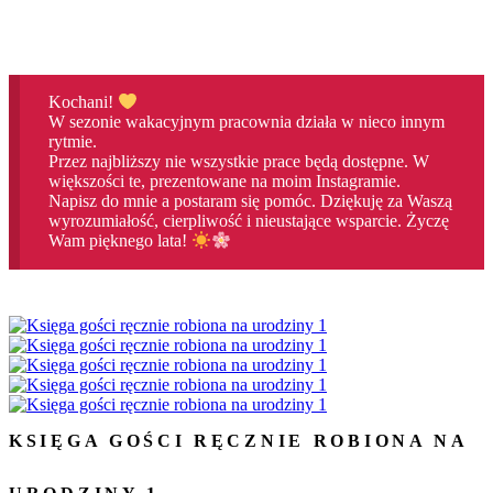
Kochani!
W sezonie wakacyjnym pracownia działa w nieco innym
rytmie.
Przez najbliższy nie wszystkie prace będą dostępne. W
większości te, prezentowane na moim Instagramie.
Napisz do mnie a postaram się pomóc. Dziękuję za Waszą
wyrozumiałość, cierpliwość i nieustające wsparcie. Życzę
Wam pięknego lata!
KSIĘGA GOŚCI RĘCZNIE ROBIONA NA