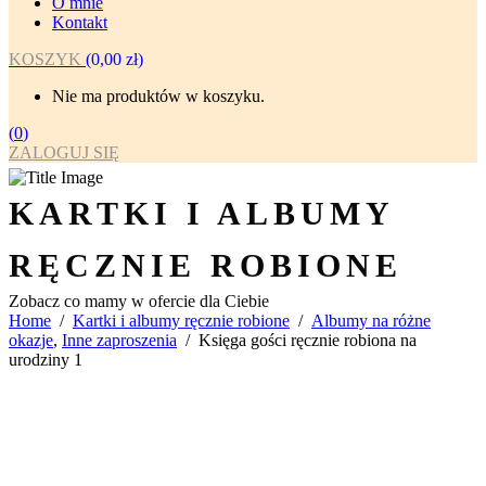
O mnie
Kontakt
KOSZYK
(
0,00
zł
)
Nie ma produktów w koszyku.
(
0
)
ZALOGUJ SIĘ
KARTKI I ALBUMY
RĘCZNIE ROBIONE
Zobacz co mamy w ofercie dla Ciebie
Home
/
Kartki i albumy ręcznie robione
/
Albumy na różne
okazje
,
Inne zaproszenia
/
Księga gości ręcznie robiona na
urodziny 1