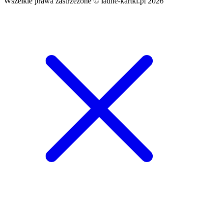
Wszelkie prawa zastrzeżone © ladne-kartki.pl 2026