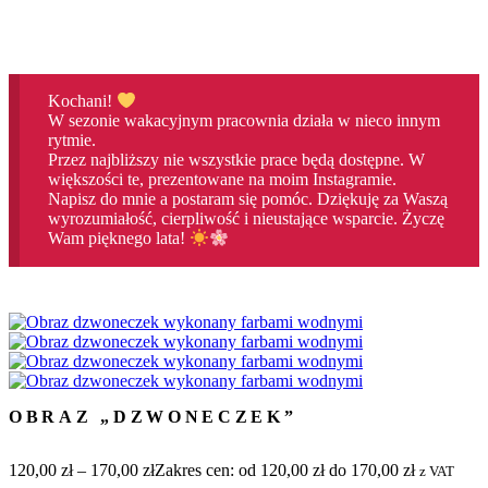
Kochani!
W sezonie wakacyjnym pracownia działa w nieco innym
rytmie.
Przez najbliższy nie wszystkie prace będą dostępne. W
większości te, prezentowane na moim Instagramie.
Napisz do mnie a postaram się pomóc. Dziękuję za Waszą
wyrozumiałość, cierpliwość i nieustające wsparcie. Życzę
Wam pięknego lata!
OBRAZ „DZWONECZEK”
120,00
zł
–
170,00
zł
Zakres cen: od 120,00 zł do 170,00 zł
z VAT