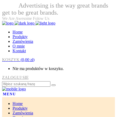
Advertising is the way great brands
Welcome
get to be great brands.
We Are Awesome Folow Us
Home
Produkty
Zamówienia
O mnie
Kontakt
KOSZYK
(
0,00
zł
)
Nie ma produktów w koszyku.
ZALOGUJ SIĘ
MENU
Home
Produkty
Zamówienia