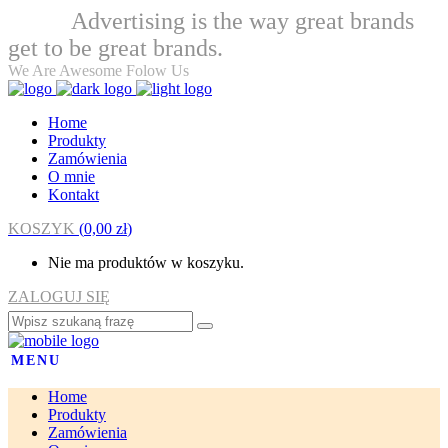
Advertising is the way great brands
Welcome
get to be great brands.
We Are Awesome Folow Us
Home
Produkty
Zamówienia
O mnie
Kontakt
KOSZYK
(
0,00
zł
)
Nie ma produktów w koszyku.
ZALOGUJ SIĘ
MENU
Home
Produkty
Zamówienia