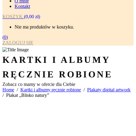
O mnie
Kontakt
KOSZYK
(
0,00
zł
)
Nie ma produktów w koszyku.
(
0
)
ZALOGUJ SIĘ
KARTKI I ALBUMY
RĘCZNIE ROBIONE
Zobacz co mamy w ofercie dla Ciebie
Home
/
Kartki i albumy ręcznie robione
/
Plakaty digital artwork
/
Plakat „Blisko natury”