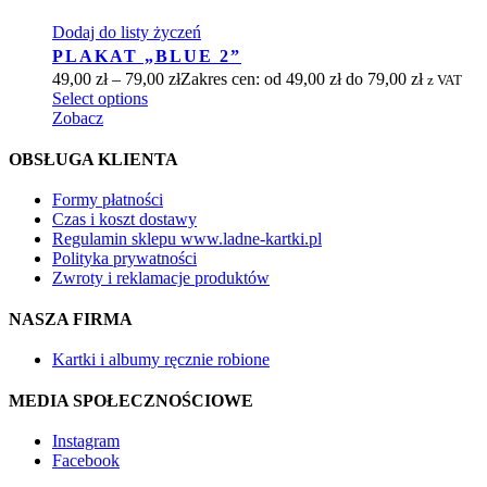
Dodaj do listy życzeń
PLAKAT „BLUE 2”
49,00
zł
–
79,00
zł
Zakres cen: od 49,00 zł do 79,00 zł
z VAT
Select options
Zobacz
OBSŁUGA KLIENTA
Formy płatności
Czas i koszt dostawy
Regulamin sklepu www.ladne-kartki.pl
Polityka prywatności
Zwroty i reklamacje produktów
NASZA FIRMA
Kartki i albumy ręcznie robione
MEDIA SPOŁECZNOŚCIOWE
Instagram
Facebook