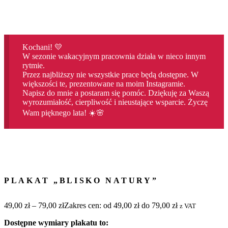
Kochani! 💛
W sezonie wakacyjnym pracownia działa w nieco innym
rytmie.
Przez najbliższy nie wszystkie prace będą dostępne. W
większości te, prezentowane na moim Instagramie.
Napisz do mnie a postaram się pomóc. Dziękuję za Waszą
wyrozumiałość, cierpliwość i nieustające wsparcie. Życzę
Wam pięknego lata! ☀️🌸
PLAKAT „BLISKO NATURY”
49,00
zł
–
79,00
zł
Zakres cen: od 49,00 zł do 79,00 zł
z VAT
Dostępne wymiary plakatu to: