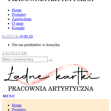
Home
Produkty
Zamówienia
O mnie
Kontakt
KOSZYK
(
0,00
zł
)
Nie ma produktów w koszyku.
ZALOGUJ SIĘ
MENU
Home
Produkty