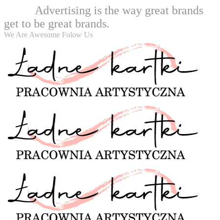
Advertising is the way great brands
Welcome
get to be great brands.
We Are Awesome Folow Us