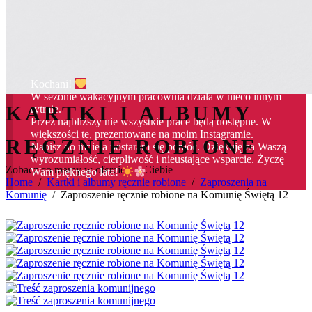
Kochani!
W sezonie wakacyjnym pracownia działa w nieco innym
KARTKI I ALBUMY
rytmie.
Przez najbliższy nie wszystkie prace będą dostępne. W
większości te, prezentowane na moim Instagramie.
RĘCZNIE ROBIONE
Napisz do mnie a postaram się pomóc. Dziękuję za Waszą
wyrozumiałość, cierpliwość i nieustające wsparcie. Życzę
Zobacz co mamy w ofercie dla Ciebie
Wam pięknego lata!
Home
/
Kartki i albumy ręcznie robione
/
Zaproszenia na
Komunię
/
Zaproszenie ręcznie robione na Komunię Świętą 12