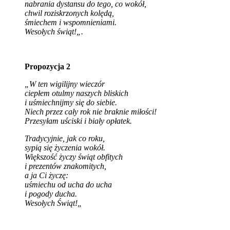
nabrania dystansu do tego, co wokół,
chwil roziskrzonych kolędą,
śmiechem i wspomnieniami.
Wesołych świąt!
„.
Propozycja 2
„W ten wigilijny wieczór
ciepłem otulmy naszych bliskich
i uśmiechnijmy się do siebie.
Niech przez cały rok nie braknie miłości!
Przesyłam uściski i biały opłatek.
Tradycyjnie, jak co roku,
sypią się życzenia wokół.
Większość życzy świąt obfitych
i prezentów znakomitych,
a ja Ci życzę:
uśmiechu od ucha do ucha
i pogody ducha.
Wesołych Świąt!
„