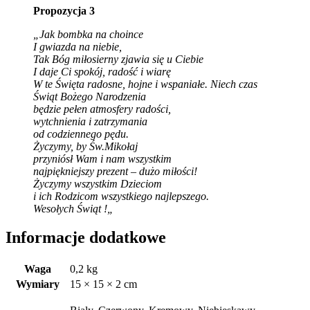
Propozycja 3
„Jak bombka na choince
I gwiazda na niebie,
Tak Bóg miłosierny zjawia się u Ciebie
I daje Ci spokój, radość i wiarę
W te Święta radosne, hojne i wspaniałe.
Niech czas
Świąt Bożego Narodzenia
będzie pełen atmosfery radości,
wytchnienia i zatrzymania
od codziennego pędu.
Życzymy, by Św.Mikołaj
przyniósł Wam i nam wszystkim
najpiękniejszy prezent – dużo miłości!
Życzymy wszystkim Dzieciom
i ich Rodzicom wszystkiego najlepszego.
Wesołych Świąt !
„
Informacje dodatkowe
Waga
0,2 kg
Wymiary
15 × 15 × 2 cm