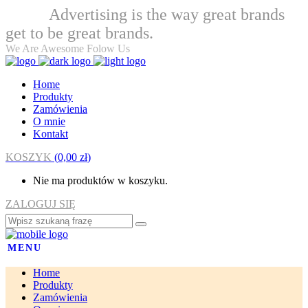
Advertising is the way great brands
Welcome
get to be great brands.
We Are Awesome Folow Us
Home
Produkty
Zamówienia
O mnie
Kontakt
KOSZYK
(
0,00
zł
)
Nie ma produktów w koszyku.
ZALOGUJ SIĘ
MENU
Home
Produkty
Zamówienia