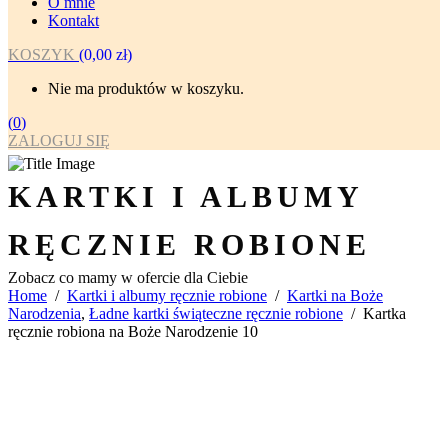
O mnie
Kontakt
KOSZYK
(
0,00
zł
)
Nie ma produktów w koszyku.
(
0
)
ZALOGUJ SIĘ
KARTKI I ALBUMY
RĘCZNIE ROBIONE
Zobacz co mamy w ofercie dla Ciebie
Home
/
Kartki i albumy ręcznie robione
/
Kartki na Boże
Narodzenia
,
Ładne kartki świąteczne ręcznie robione
/
Kartka
ręcznie robiona na Boże Narodzenie 10