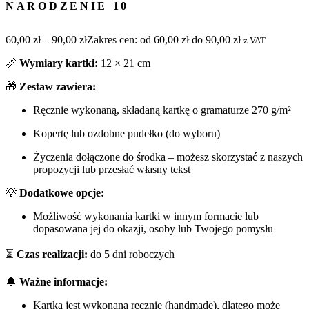
NARODZENIE 10
60,00
zł
–
90,00
zł
Zakres cen: od 60,00 zł do 90,00 zł
z VAT
📏
Wymiary kartki:
12 × 21 cm
🎁
Zestaw zawiera:
Ręcznie wykonaną, składaną kartkę o gramaturze 270 g/m²
Kopertę lub ozdobne pudełko (do wyboru)
Życzenia dołączone do środka – możesz skorzystać z naszych
propozycji lub przesłać własny tekst
💡
Dodatkowe opcje:
Możliwość wykonania kartki w innym formacie lub
dopasowana jej do okazji, osoby lub Twojego pomysłu
⏳
Czas realizacji:
do 5 dni roboczych
🔔
Ważne informacje:
Kartka jest wykonana ręcznie (handmade), dlatego może