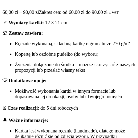
60,00
zł
–
90,00
zł
Zakres cen: od 60,00 zł do 90,00 zł
z VAT
📏
Wymiary kartki:
12 × 21 cm
🎁
Zestaw zawiera:
Ręcznie wykonaną, składaną kartkę o gramaturze 270 g/m²
Kopertę lub ozdobne pudełko (do wyboru)
Życzenia dołączone do środka – możesz skorzystać z naszych
propozycji lub przesłać własny tekst
💡
Dodatkowe opcje:
Możliwość wykonania kartki w innym formacie lub
dopasowana jej do okazji, osoby lub Twojego pomysłu
⏳
Czas realizacji:
do 5 dni roboczych
🔔
Ważne informacje:
Kartka jest wykonana ręcznie (handmade), dlatego może
delikatnie różnić się od zdjęcia wzoru. W przypadku