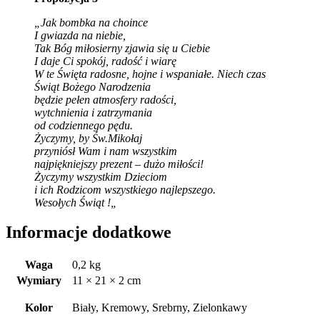
„Jak bombka na choince
I gwiazda na niebie,
Tak Bóg miłosierny zjawia się u Ciebie
I daje Ci spokój, radość i wiarę
W te Święta radosne, hojne i wspaniałe.
Niech czas
Świąt Bożego Narodzenia
będzie pełen atmosfery radości,
wytchnienia i zatrzymania
od codziennego pędu.
Życzymy, by Św.Mikołaj
przyniósł Wam i nam wszystkim
najpiękniejszy prezent – dużo miłości!
Życzymy wszystkim Dzieciom
i ich Rodzicom wszystkiego najlepszego.
Wesołych Świąt !
„
Informacje dodatkowe
Waga
0,2 kg
Wymiary
11 × 21 × 2 cm
Kolor
Biały, Kremowy, Srebrny, Zielonkawy