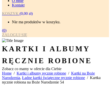
O mnie
Kontakt
KOSZYK
(
0,00
zł
)
Nie ma produktów w koszyku.
(
0
)
ZALOGUJ SIĘ
KARTKI I ALBUMY
RĘCZNIE ROBIONE
Zobacz co mamy w ofercie dla Ciebie
Home
/
Kartki i albumy ręcznie robione
/
Kartki na Boże
Narodzenia
,
Ładne kartki świąteczne ręcznie robione
/
Kartka
ręcznie robiona na Boże Narodzenie 54