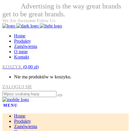
Advertising is the way great brands
Welcome
get to be great brands.
We Are Awesome Folow Us
Home
Produkty
Zamówienia
O mnie
Kontakt
KOSZYK
(
0,00
zł
)
Nie ma produktów w koszyku.
ZALOGUJ SIĘ
MENU
Home
Produkty
Zamówienia