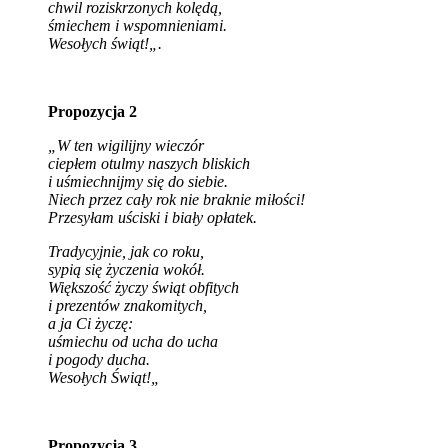
chwil roziskrzonych kolędą,
śmiechem i wspomnieniami.
Wesołych świąt!
„.
Propozycja 2
„W ten wigilijny wieczór
ciepłem otulmy naszych bliskich
i uśmiechnijmy się do siebie.
Niech przez cały rok nie braknie miłości!
Przesyłam uściski i biały opłatek.
Tradycyjnie, jak co roku,
sypią się życzenia wokół.
Większość życzy świąt obfitych
i prezentów znakomitych,
a ja Ci życzę:
uśmiechu od ucha do ucha
i pogody ducha.
Wesołych Świąt!
„
Propozycja 3