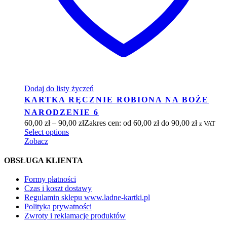
Dodaj do listy życzeń
KARTKA RĘCZNIE ROBIONA NA BOŻE
NARODZENIE 6
60,00
zł
–
90,00
zł
Zakres cen: od 60,00 zł do 90,00 zł
z VAT
Select options
Zobacz
OBSŁUGA KLIENTA
Formy płatności
Czas i koszt dostawy
Regulamin sklepu www.ladne-kartki.pl
Polityka prywatności
Zwroty i reklamacje produktów