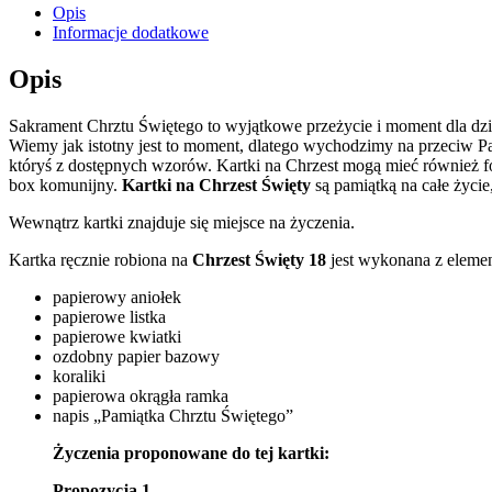
Opis
Informacje dodatkowe
Opis
Sakrament Chrztu Świętego to wyjątkowe przeżycie i moment dla dzie
Wiemy jak istotny jest to moment, dlatego wychodzimy na przeciw Pa
któryś z dostępnych wzorów. Kartki na Chrzest mogą mieć również fo
box komunijny.
Kartki na Chrzest Święty
są pamiątką na całe życie
Wewnątrz kartki znajduje się miejsce na życzenia.
Kartka ręcznie robiona na
Chrzest Święty 18
jest wykonana z elemen
papierowy aniołek
papierowe listka
papierowe kwiatki
ozdobny papier bazowy
koraliki
papierowa okrągła ramka
napis „Pamiątka Chrztu Świętego”
Życzenia proponowane do tej kartki:
Propozycja 1