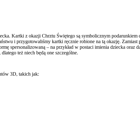
cka. Kartki z okazji Chrztu Świętego są symbolicznym podarunkiem dl
ństwu i przygotowaliśmy kartki ręcznie robione na tą okazję. Zamias
rmę spersonalizowaną – na przykład w postaci imienia dziecka oraz d
, dlatego też niech będą one szczególne.
tów 3D, takich jak: