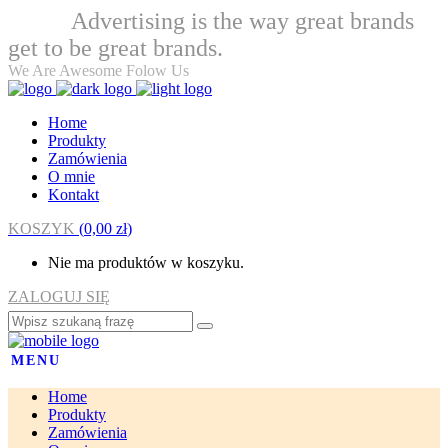
Advertising is the way great brands
Welcome
get to be great brands.
We Are Awesome Folow Us
Home
Produkty
Zamówienia
O mnie
Kontakt
KOSZYK
(
0,00
zł
)
Nie ma produktów w koszyku.
ZALOGUJ SIĘ
MENU
Home
Produkty
Zamówienia