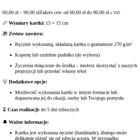
60,00
zł
–
90,00
zł
Zakres cen: od 60,00 zł do 90,00 zł
z VAT
📏
Wymiary kartki:
15 × 15 cm
🎁
Zestaw zawiera:
Ręcznie wykonaną, składaną kartkę o gramaturze 270 g/m²
Kopertę lub ozdobne pudełko (do wyboru)
Życzenia dołączone do środka – możesz skorzystać z naszych
propozycji lub przesłać własny tekst
💡
Dodatkowe opcje:
Możliwość wykonania kartki w innym formacie lub
dopasowana jej do okazji, osoby lub Twojego pomysłu
⏳
Czas realizacji:
do 5 dni roboczych
🔔
Ważne informacje:
Kartka jest wykonana ręcznie (handmade), dlatego może
delikatnie różnić się od zdjęcia wzoru. W przypadku