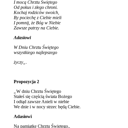
I mocą Chrztu Świętego
Od pokus i złego chroni.
Kochaj rodziców swoich,
By pociechę z Ciebie mieli
I pomnij, że Bóg w Niebie
Zawsze patrzy na Ciebie.
Adasiowi
W Dniu Chrztu Świętego
wszystkiego najlepszego
życzy
„.
Propozycja 2
„
W dniu Chrztu Świętego
Stałeś się częścią świata Bożego
I odtąd zawsze Anieli w niebie
We dnie i w nocy strzec będą Ciebie.
Adasiowi
Na pamiątkę Chrztu Świętego
„