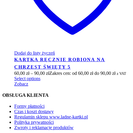
Dodaj do listy życzeń
KARTKA RĘCZNIE ROBIONA NA
CHRZEST ŚWIĘTY 5
60,00
zł
–
90,00
zł
Zakres cen: od 60,00 zł do 90,00 zł
z VAT
Select options
Zobacz
OBSŁUGA KLIENTA
Formy płatności
Czas i koszt dostawy
Regulamin sklepu www.ladne-kartki.pl
Polityka prywatności
Zwroty i reklamacje produktów