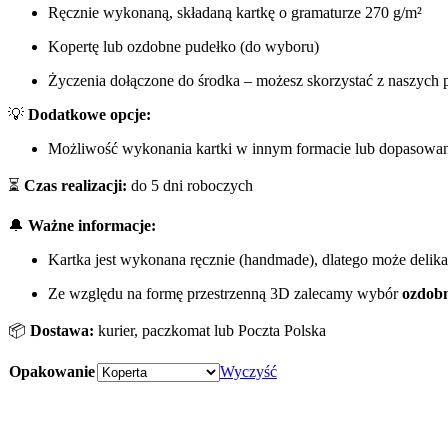
Ręcznie wykonaną, składaną kartkę o gramaturze 270 g/m²
Kopertę lub ozdobne pudełko (do wyboru)
Życzenia dołączone do środka – możesz skorzystać z naszych p
💡
Dodatkowe opcje:
Możliwość wykonania kartki w innym formacie lub dopasowana
⏳
Czas realizacji:
do 5 dni roboczych
🔔
Ważne informacje:
Kartka jest wykonana ręcznie (handmade), dlatego może delik
Ze względu na formę przestrzenną 3D zalecamy wybór
ozdob
📦
Dostawa:
kurier, paczkomat lub Poczta Polska
Opakowanie
Wyczyść