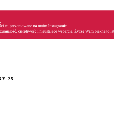
.
ści te, prezentowane na moim Instagramie.
umiałość, cierpliwość i nieustające wsparcie. Życzę Wam pięknego la
NY 25