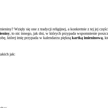
mieniny? Wzięły się one z tradycji religijnej, a konkretnie z tej jej czę
ieniny
, to nic innego, jak dni, w których przypada wspomnienie posz
osobę, której imię przypada w kalendarzu piękną
kartką imieninową
, k
akich jak: