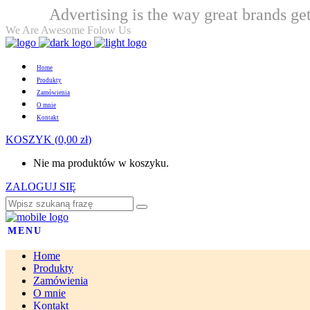
Advertising is the way great brands get
Welcome
We Are Awesome Folow Us
Home
Produkty
Zamówienia
O mnie
Kontakt
KOSZYK
(
0,00
zł
)
Nie ma produktów w koszyku.
ZALOGUJ SIĘ
MENU
Home
Produkty
Zamówienia
O mnie
Kontakt