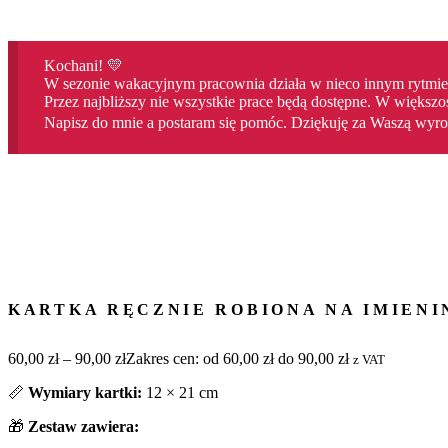
Kochani! 💛
W sezonie wakacyjnym pracownia działa w nieco innym rytmie
Przez najbliższy nie wszystkie prace będą dostępne. W większo
Napisz do mnie a postaram się pomóc. Dziękuję za Waszą wyroz
KARTKA RĘCZNIE ROBIONA NA IMIENI
60,00
zł
–
90,00
zł
Zakres cen: od 60,00 zł do 90,00 zł
z VAT
📏
Wymiary kartki:
12 × 21 cm
🎁
Zestaw zawiera: