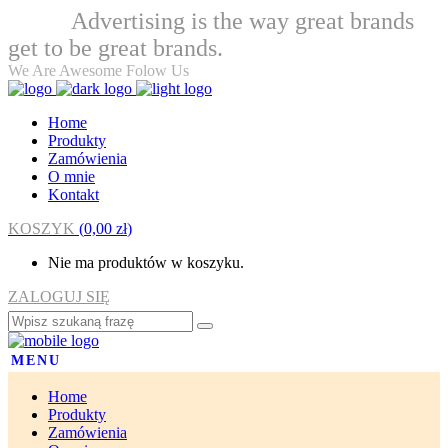
Advertising is the way great brands
Welcome
get to be great brands.
We Are Awesome Folow Us
Home
Produkty
Zamówienia
O mnie
Kontakt
KOSZYK
(
0,00
zł
)
Nie ma produktów w koszyku.
ZALOGUJ SIĘ
MENU
Home
Produkty
Zamówienia